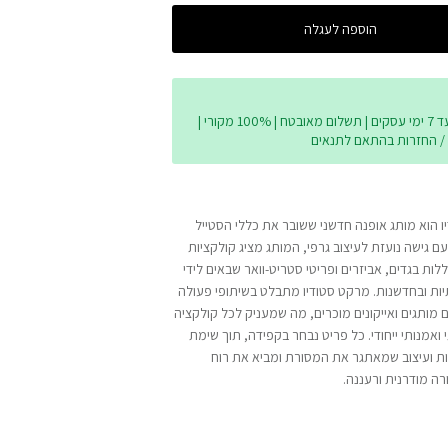
הוספה לעגלה
משלוח עד 7 ימי עסקים | תשלום מאובטח | 100% מקורי |
/ החזרות בהתאם לתנאים
 הוא מותג אופנה חדשני ששובר את כללי הסטייל
ז 2016. עם גישה נועזת לעיצוב גרפי, המותג מציג קולקציות
ללות בגדים, אביזרים ופריטי סטריט-וואר שבאים לידי
תיות ובחדשנות. מרקט סטודיו מתבלט בשיתופי פעולה
עם מותגים ואייקונים מוכרים, מה שמעניק לכל קולקציה
 ואמנותי ייחודי. כל פריט נבחר בקפידה, תוך שימת
ות ועיצוב שמאתגר את המסורת ומביא את רוח
רה מודרנית ורעננה.