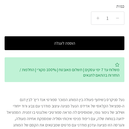
Rating of 5 means יושב גדול - מומלץ לקחת מידה פחות.
כמות
The rating of this product for "" is 3.
הוספה לעגלה
משלוח עד 7 ימי עסקים | תשלום מאובטח | 100% מקורי | החלפות /
החזרות בהתאם לתנאים
נעל סניקרס בשיתוף פעולה בין המותג המוכר ספורטי אנד ריץ׳ לבין דגם
ה-ספציאל הקלאסי של אדידס. הנעל מציגה עיצוב מודרני עם צבע ורוד ייחודי
ושילוב של גימור גומי, שמוסיפים לה מראה ספורטיבי ואלגנטי בו זמנית. הספציאל
ידועה בנוחות שלה, עם ריפוד פנימי איכותי וסוליה שמספקת אחיזה מעולה,
והגרסה הזו מציעה עדכון מודרני עם פרטים שמבטאים את הקסם של המותג