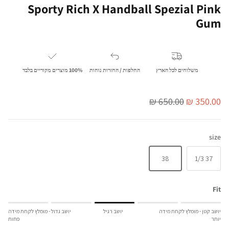
Sporty Rich X Handball Spezial Pink
Gum
משלוחים לכל הארץ
החלפות / החזרות נוחות
100% מוצרים מקוריים בלבד
מחיר מבצע
מחיר מלא
650.00 ₪
350.00 ₪
size
38
37 1/3
Fit
Rating of 1 means יושב קטן - מומלץ לקחת מידה יותר.
יושב קטן - מומלץ לקחת מידה
יושב רגיל
יושב גדול - מומלץ לקחת מידה
Middle rating means יושב רגיל.
יותר
פחות