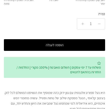
Middle rating means יושב רגיל.
יותר
פחות
Rating of 5 means יושב גדול - מומלץ לקחת מידה פחות.
כמות
The rating of this product for "" is 3.
הוספה לעגלה
משלוח עד 7 ימי עסקים | תשלום מאובטח | 100% מקורי | החלפות /
החזרות בהתאם לתנאים
היא נעל ספורט אלגנטית עם גוון ירוק כהה שמוסיף את הטוויסט המושלם לכל לוק.
בעיצוב קלאסי , הנעל מספקת שילוב של נוחות וסטייל. עשויה מחומרי זמש
איכותיים, היא אידיאלית למי שמחפש נעל שמביאה את הישן והחדש יחד, עם
צבעים שמתאימים לכל סגנון.