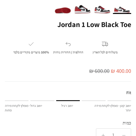
Jordan 1 Low Black Toe
משלוחים לכל הארץ
החלפות / החזרות נוחות
100% מוצרים מקוריים בלבד
מחיר מבצע
מחיר מלא
600.00 ₪
400.00 ₪
Fit
Rating of 1 means יושב קטן - מומלץ לקחת מידה יותר.
יושב קטן - מומלץ לקחת מידה
יושב רגיל
יושב גדול - מומלץ לקחת מידה
Middle rating means יושב רגיל.
יותר
פחות
Rating of 5 means יושב גדול - מומלץ לקחת מידה פחות.
כמות
The rating of this product for "" is 3.