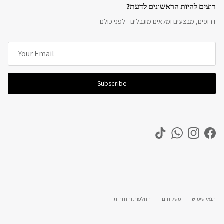
רוצים להיות הראשונים לדעת?
דרופים, מבצעים ומלאים מוגבלים - לפני כולם
Subscribe
TikTok
WhatsApp
Instagram
Facebook
תנאי שימוש
משלוחים
החלפות והחזרות