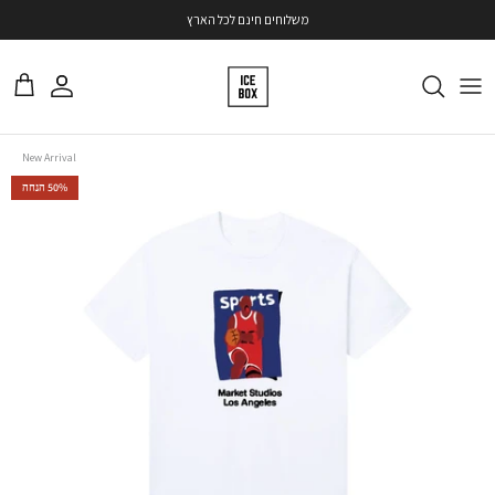
ילוג
משלוחים חינם לכל הארץ
משתמש
עגלה
דילוג
New Arrival
50% הנחה