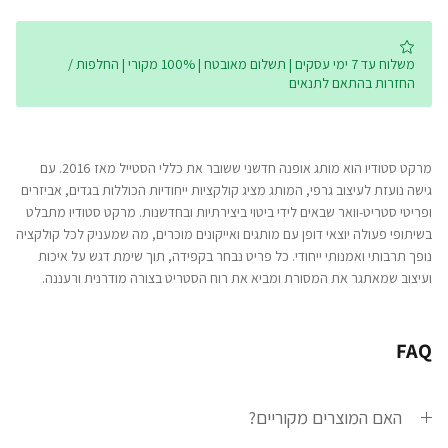
משלוח עד 7 ימי עסקים | תשלום מאובטח | 100% מקורי | החלפות /
החזרות בהתאם לתנאים
מרקט סטודיו הוא מותג אופנה חדשני ששובר את כללי הסטייל מאז 2016. עם
גישה נועזת לעיצוב גרפי, המותג מציג קולקציות ייחודיות הכוללות בגדים, אביזרים
ופריטי סטריט-וואר שבאים לידי ביטוי ביצירתיות ובחדשנות. מרקט סטודיו מתבלט
בשיתופי פעולה יוצאי דופן עם מותגים ואייקונים מוכרים, מה שמעניק לכל קולקציה
נופך תרבותי ואמנותי ייחודי. כל פריט נבחר בקפידה, תוך שימת דגש על איכות
ועיצוב שמאתגר את המסורת ומביא את רוח הסטריט בצורה מודרנית ורעננה.
FAQ
האם המוצרים מקוריים?