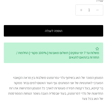
כמות
הוספה לעגלה
משלוח עד 7 ימי עסקים | תשלום מאובטח | 100% מקורי | החלפות /
החזרות בהתאם לתנאים
המגפון המוכר של האג בשיתוף גלרי גפרטמנט משלבות בין מראה הקאובוי
המערבי לאותנטיות של שני המותגים: גוף העור האטום למים נבחר ממקור
בר־קיימא, בעל רקמות תפירה מעוטרות לאורך כל המגפון המדגישות את רוח
החדשנות של גלרי דפרטמנט, בעוד שבסוליה העבה נשמר הנוחות המפורסמת
של האג בכל צעד